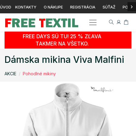
›
ÚVOD
KONTAKTY
O NÁKUPE
REGISTRÁCIA
SÚŤAŽ
POTLA
FREE DAYS SÚ TU! 25 % ZĽAVA
TAKMER NA VŠETKO.
Dámska mikina Viva Malfini
AKCIE
Pohodlné mikiny