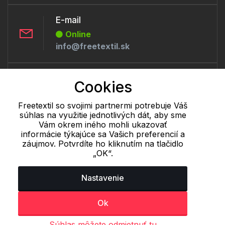
E-mail
Online
info@freetextil.sk
Telefón:
Cookies
Offline
+421 277 270 056
Freetextil so svojimi partnermi potrebuje Váš
súhlas na využitie jednotlivých dát, aby sme
Vám okrem iného mohli ukazovať
informácie týkajúce sa Vašich preferencií a
Cookie - podrobné nastavenie
|
Ďalšie informácie
|
Spracovanie
záujmov. Potvrdíte ho kliknutím na tlačidlo
osobných údajov
„OK“.
Nastavenie
Ok
Súhlas môžete odmietnuť tu