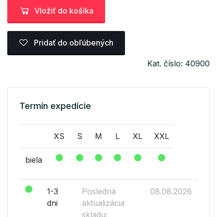
Vložiť do košíka
Pridať do obľúbených
Kat. číslo: 40900
Termín expedície
XS
S
M
L
XL
XXL
biela
1-3
Posledná
08.08.2026
dni
aktualizácia
skladu: