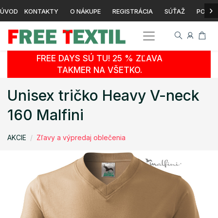
›
ÚVOD
KONTAKTY
O NÁKUPE
REGISTRÁCIA
SÚŤAŽ
POTLA
FREE DAYS SÚ TU! 25 % ZĽAVA
TAKMER NA VŠETKO.
Unisex tričko Heavy V-neck
160 Malfini
AKCIE
Zľavy a výpredaj oblečenia