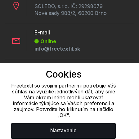
SOLEDO, s.r.o. IČ: 29298679
Nové sady 988/2, 60200 Brno
E-mail
Online
info@freetextil.sk
Telefón:
Cookies
Offline
+421 277 270 056
Freetextil so svojimi partnermi potrebuje Váš
súhlas na využitie jednotlivých dát, aby sme
Vám okrem iného mohli ukazovať
informácie týkajúce sa Vašich preferencií a
Cookie - podrobné nastavenie
|
Ďalšie informácie
|
Spracovanie
záujmov. Potvrdíte ho kliknutím na tlačidlo
osobných údajov
„OK“.
Nastavenie