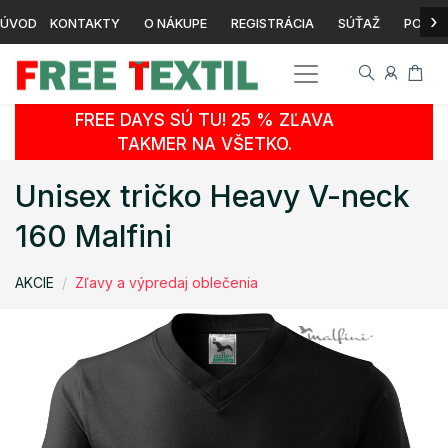
›
ÚVOD
KONTAKTY
O NÁKUPE
REGISTRÁCIA
SÚŤAŽ
POTLA
FREE DAYS SÚ TU! 25 % ZĽAVA
TAKMER NA VŠETKO.
Unisex tričko Heavy V-neck
160 Malfini
AKCIE
Zľavy a výpredaj oblečenia