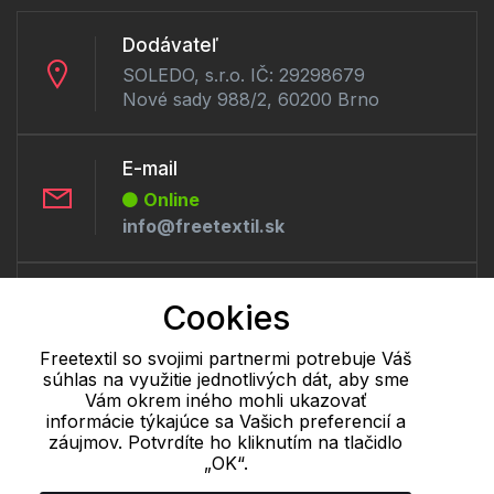
Dodávateľ
SOLEDO, s.r.o. IČ: 29298679
Nové sady 988/2, 60200 Brno
E-mail
Online
info@freetextil.sk
Telefón:
Cookies
Offline
+421 277 270 056
Freetextil so svojimi partnermi potrebuje Váš
súhlas na využitie jednotlivých dát, aby sme
Vám okrem iného mohli ukazovať
Cookie - podrobné nastavenie
|
Ďalšie informácie
|
Spracovanie
informácie týkajúce sa Vašich preferencií a
záujmov. Potvrdíte ho kliknutím na tlačidlo
osobných údajov
„OK“.