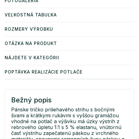
FOTOGALÉRIA
VEĽKOSTNÁ TABUĽKA
ROZMERY VÝROBKU
OTÁZKA NA PRODUKT
NÁJDETE V KATEGÓRII
POPTÁVKA REALIZÁCIE POTLAČE
Bežný popis
Pánske tričko priliehavého strihu s bočnými
švami a krátkymi rukávmi s vyššou gramážou
vhodné na potlač a výšivku má úzky výstrih z
rebrového úpletu 1:1 s 5 % elastanu, vnútornú
časť výstrihu zapečatenú páskou z vrchného
materiálu, spevnenie ramenných švov páskou a