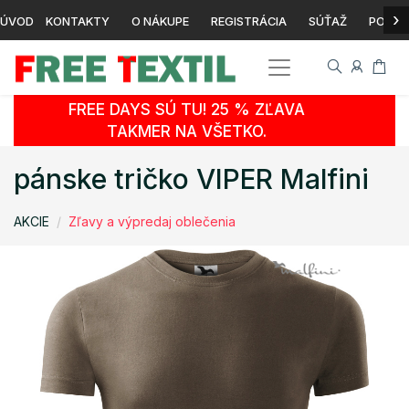
›
ÚVOD
KONTAKTY
O NÁKUPE
REGISTRÁCIA
SÚŤAŽ
POTLA
FREE DAYS SÚ TU! 25 % ZĽAVA
TAKMER NA VŠETKO.
pánske tričko VIPER Malfini
AKCIE
Zľavy a výpredaj oblečenia