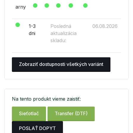
arny
1-3
Posledná
06.08.2026
dni
aktualizácia
skladu:
Zobraziť dostupnosti všetkých variánt
Na tento produkt vieme zaistiť:
Sieťotlač
Transfer (DTF)
POSLAŤ DOPYT