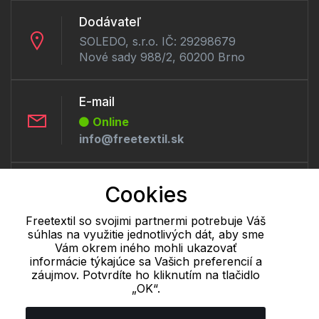
Dodávateľ
SOLEDO, s.r.o. IČ: 29298679
Nové sady 988/2, 60200 Brno
E-mail
Online
info@freetextil.sk
Telefón:
Cookies
Offline
+421 277 270 056
Freetextil so svojimi partnermi potrebuje Váš
súhlas na využitie jednotlivých dát, aby sme
Vám okrem iného mohli ukazovať
informácie týkajúce sa Vašich preferencií a
Cookie - podrobné nastavenie
|
Ďalšie informácie
|
Spracovanie
záujmov. Potvrdíte ho kliknutím na tlačidlo
osobných údajov
„OK“.