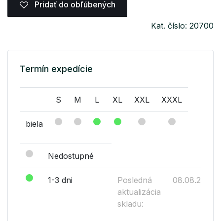
Pridať do obľúbených
Kat. číslo: 20700
Termín expedície
S
M
L
XL
XXL
XXXL
biela
Nedostupné
1-3 dni
Posledná
08.08.2026
aktualizácia
skladu: