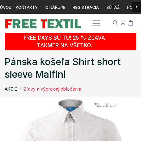
›
ÚVOD
KONTAKTY
O NÁKUPE
REGISTRÁCIA
SÚŤAŽ
POTLA
FREE DAYS SÚ TU! 25 % ZĽAVA
TAKMER NA VŠETKO.
Pánska košeľa Shirt short
sleeve Malfini
AKCIE
Zľavy a výpredaj oblečenia