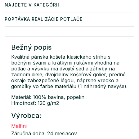
NÁJDETE V KATEGÓRII
POPTÁVKA REALIZÁCIE POTLAČE
Bežný popis
Kvalitná pánska košeľa klasického strihu s
bočnými švami a krátkymi rukávmi vhodná na
potlač a výšivku má dvojitý sed a záhyby na
zadnom diele, dvojdielny košeľový golier, predné
okraje zabezpečené légou, náprsné vrecko a
gombíky vo farbe materiálu (1 náhradný navyše).
Materiál: 100% bavlna, popelín
Hmotnosť: 120 g/m2
Výrobca:
Malfini
Záručná doba: 24 mesiacov