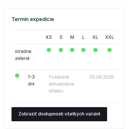
Termín expedície
XS
S
M
L
XL
XXL
stredne
zelená
1-3
Posledná
09.08.2026
dni
aktualizácia
skladu:
Zobraziť dostupnosti všetkých variánt