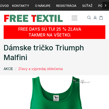
›
ÚVOD
KONTAKTY
O NÁKUPE
REGISTRÁCIA
SÚŤAŽ
POTLA
FREE DAYS SÚ TU! 25 % ZĽAVA
TAKMER NA VŠETKO.
Dámske tričko Triumph
Malfini
AKCIE
Zľavy a výpredaj oblečenia