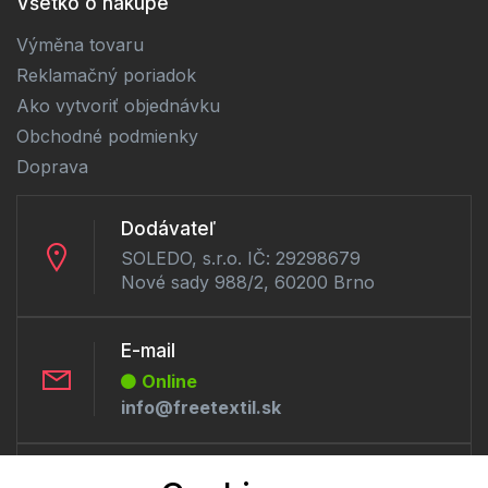
Všetko o nákupe
Výměna tovaru
Reklamačný poriadok
Ako vytvoriť objednávku
Obchodné podmienky
Doprava
Dodávateľ
SOLEDO, s.r.o. IČ: 29298679
Nové sady 988/2, 60200 Brno
E-mail
Online
info@freetextil.sk
Telefón: