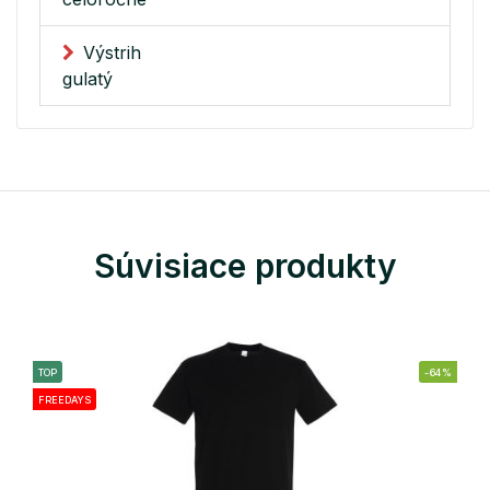
Výstrih
gulatý
Súvisiace produkty
TOP
-64%
FREEDAYS