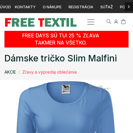
›
ÚVOD
KONTAKTY
O NÁKUPE
REGISTRÁCIA
SÚŤAŽ
POTLA
FREE DAYS SÚ TU! 25 % ZĽAVA
TAKMER NA VŠETKO.
Dámske tričko Slim Malfini
AKCIE
Zľavy a výpredaj oblečenia