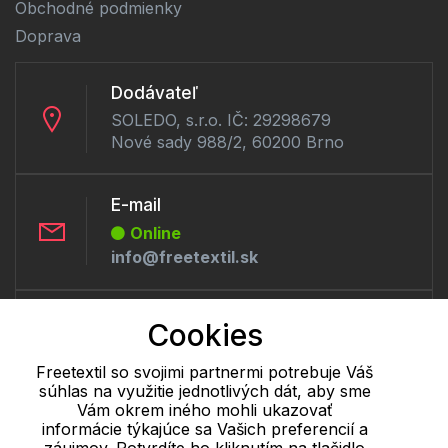
Obchodné podmienky
Doprava
Dodávateľ
SOLEDO, s.r.o. IČ: 29298679
Nové sady 988/2, 60200 Brno
E-mail
Online
info@freetextil.sk
Telefón:
Cookies
Offline
+421 277 270 056
Freetextil so svojimi partnermi potrebuje Váš
súhlas na využitie jednotlivých dát, aby sme
Vám okrem iného mohli ukazovať
informácie týkajúce sa Vašich preferencií a
Cookie - podrobné nastavenie
|
Ďalšie informácie
|
Spracovanie