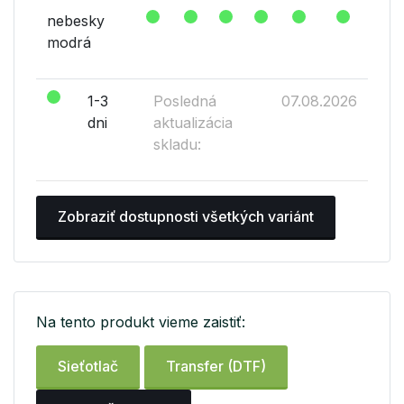
nebesky
modrá
1-3
Posledná
07.08.2026
dni
aktualizácia
skladu:
Zobraziť dostupnosti všetkých variánt
Na tento produkt vieme zaistiť:
Sieťotlač
Transfer (DTF)