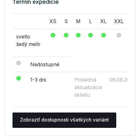
Termín expedície
XS
S
M
L
XL
XXL
svetlo
šedý melír
Nedostupné
1-3 dni
Posledná
06.08.2026
aktualizácia
skladu:
Zobraziť dostupnosti všetkých variánt