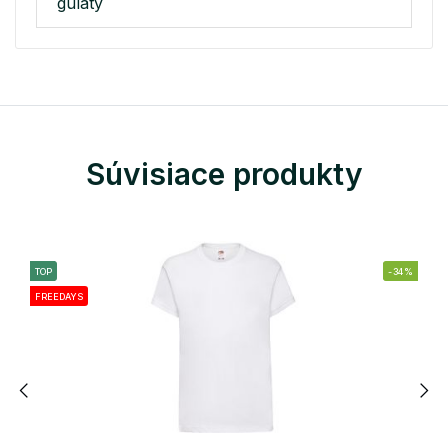
gulatý
Súvisiace produkty
TOP
-34%
FREEDAYS