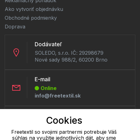
Reklamačný poriadok
Ako vytvoriť objednávku
Obchodné podmienky
Doprava
Dodávateľ
SOLEDO, s.r.o. IČ: 29298679
Nové sady 988/2, 60200 Brno
E-mail
Online
info@freetextil.sk
Telefón:
Cookies
Online
+421 277 270 056
Freetextil so svojimi partnermi potrebuje Váš
súhlas na využitie jednotlivých dát, aby sme