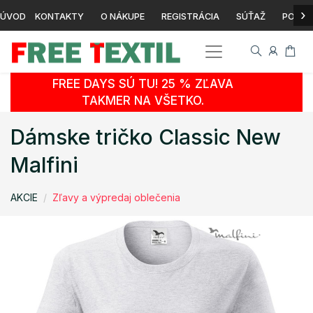
›
ÚVOD
KONTAKTY
O NÁKUPE
REGISTRÁCIA
SÚŤAŽ
POTLA
FREE DAYS SÚ TU! 25 % ZĽAVA
TAKMER NA VŠETKO.
Dámske tričko Classic New
Malfini
AKCIE
Zľavy a výpredaj oblečenia