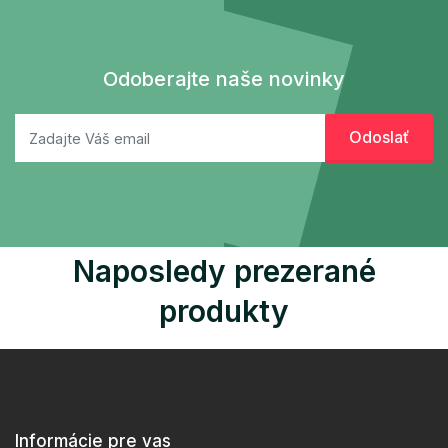
Odoberajte naše novinky
Naposledy prezerané
produkty
Informácie pre vas