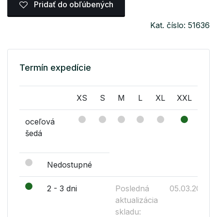
Pridať do obľúbených
Kat. číslo: 51636
Termín expedície
XS
S
M
L
XL
XXL
oceľová
šedá
Nedostupné
2 - 3 dni
Posledná
05.03.2019
aktualizácia
skladu: