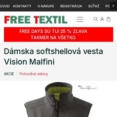
›
ÚVOD
KONTAKTY
O NÁKUPE
REGISTRÁCIA
SÚŤAŽ
POTLA
FREE DAYS SÚ TU! 25 % ZĽAVA
TAKMER NA VŠETKO.
Dámska softshellová vesta
Vision Malfini
AKCIE
Pohodlné mikiny