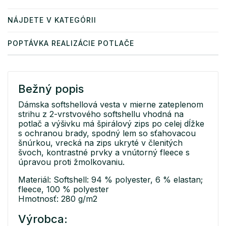
NÁJDETE V KATEGÓRII
POPTÁVKA REALIZÁCIE POTLAČE
Bežný popis
Dámska softshellová vesta v mierne zateplenom
strihu z 2-vrstvového softshellu vhodná na
potlač a výšivku má špirálový zips po celej dĺžke
s ochranou brady, spodný lem so sťahovacou
šnúrkou, vrecká na zips ukryté v členitých
švoch, kontrastné prvky a vnútorný fleece s
úpravou proti žmolkovaniu.
Materiál: Softshell: 94 % polyester, 6 % elastan;
fleece, 100 % polyester
Hmotnosť: 280 g/m2
Výrobca: