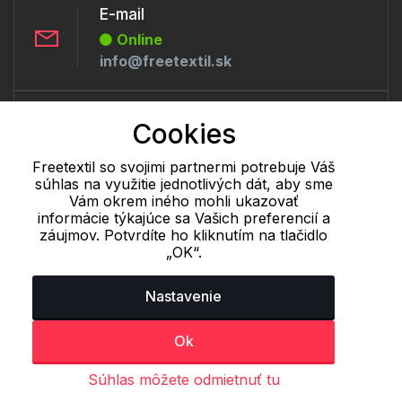
E-mail
Online
info@freetextil.sk
Telefón:
Cookies
Online
+421 277 270 056
Freetextil so svojimi partnermi potrebuje Váš
súhlas na využitie jednotlivých dát, aby sme
Vám okrem iného mohli ukazovať
informácie týkajúce sa Vašich preferencií a
Cookie - podrobné nastavenie
|
Ďalšie informácie
|
Spracovanie
záujmov. Potvrdíte ho kliknutím na tlačidlo
osobných údajov
„OK“.
Nastavenie
Ok
Súhlas môžete odmietnuť tu