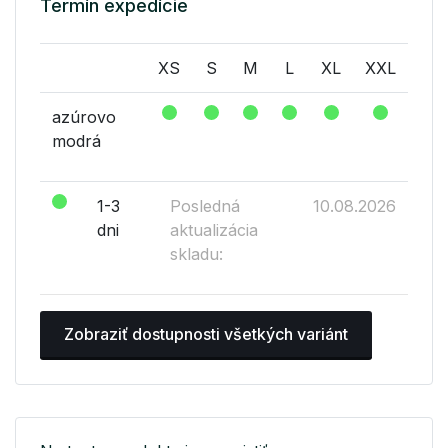
Termín expedície
XS
S
M
L
XL
XXL
azúrovo
modrá
1-3
Posledná
10.08.2026
dni
aktualizácia
skladu:
Zobraziť dostupnosti všetkých variánt