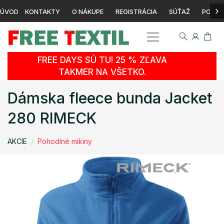
›
ÚVOD
KONTAKTY
O NÁKUPE
REGISTRÁCIA
SÚŤAŽ
POTLA
FREE DAYS SÚ TU! 25 % ZĽAVA
TAKMER NA VŠETKO.
Dámska fleece bunda Jacket
280 RIMECK
AKCIE
Pohodlné mikiny