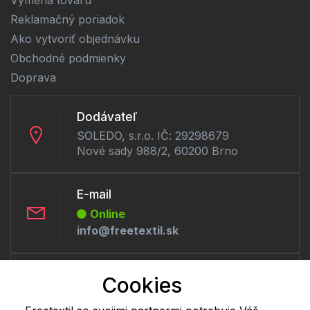
Reklamačný poriadok
Ako vytvoriť objednávku
Obchodné podmienky
Doprava
Dodávateľ
SOLEDO, s.r.o. IČ: 29298679
Nové sady 988/2, 60200 Brno
E-mail
Online
info@freetextil.sk
Telefón:
Cookies
Offline
+421 277 270 056