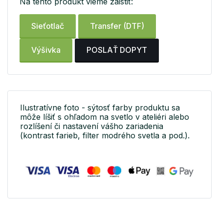
Na tento produkt vieme zaistiť:
Sieťotlač
Transfer (DTF)
Výšivka
POSLAŤ DOPYT
Ilustratívne foto - sýtosť farby produktu sa
môže líšiť s ohľadom na svetlo v ateliéri alebo
rozlíšení či nastavení vášho zariadenia
(kontrast farieb, filter modrého svetla a pod.).